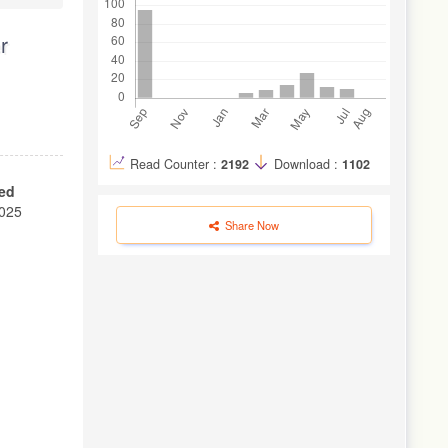
r
Read Counter :
2192
Download :
1102
ed
2025
Share Now