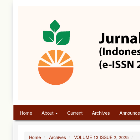
Quick
jump
to
page
content
Main
Navigation
Main
Content
Sidebar
Home
About
Current
Archives
Announce
Home
Archives
VOLUME 13 ISSUE 2, 2025