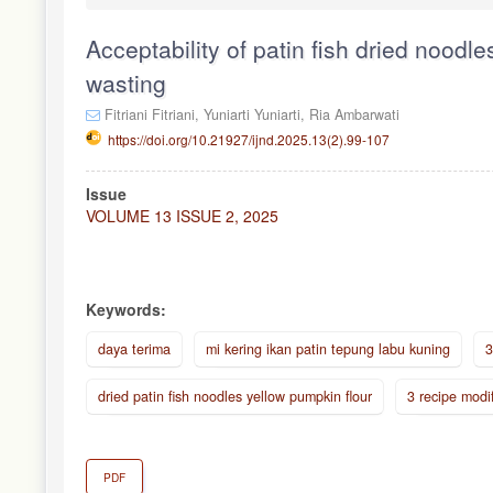
Acceptability of patin fish dried noodle
wasting
Fitriani Fitriani,
Yuniarti Yuniarti,
Ria Ambarwati
https://doi.org/10.21927/ijnd.2025.13(2).99-107
Article
Issue
Sidebar
VOLUME 13 ISSUE 2, 2025
Keywords:
daya terima
mi kering ikan patin tepung labu kuning
3
dried patin fish noodles yellow pumpkin flour
3 recipe modif
PDF