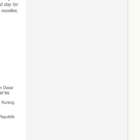
nd day for
 noodles,
an Dasar
â€“89.
i Kurang.
Republik