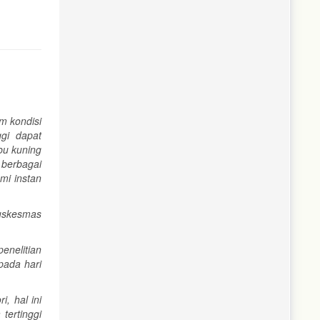
m kondisi
ggi dapat
bu kuning
 berbagai
mi instan
 Puskesmas
enelitian
pada hari
i, hal ini
tertinggi