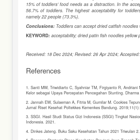
15% of toddlers' food needs as a distraction. In the acce
56.7% of toddlers. The highest acceptability for toddler
namely 22 people (73.3%).
Conclusions:
Toddlers can accept dried catfish noodles 
KEYWORD
:
acceptability; dried patin fish noodles yellow
Received: 18 Dec 2024; Revised: 26 Apr 2024; Accepted: 
References
1. Santi MW, Triwidiarto C, Syahniar TM, Firgiyanto R, Andr
Kelor sebagai Upaya Percepatan Pencegahan Stunting. Dharma 
2. Jannah EW, Sulaeman A, Fitria M, Gumilar M. Cookies Tepun
Jurnal Riset Kesehat Poltekkes Kemenkes Bandung. 2019;11(1)
3. SSGI. Hasil Studi Status Gizi Indonesia (SSGI) Tingkat Nasi
Indonesia. 2021.
4. Dinkes Jateng. Buku Saku Kesehatan Tahun 2021 Triwulan 2.