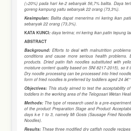
(>20%) pada hari ke-2 sebanyak 56,7% balita. Daya terim
goreng kampung yaitu sebanyak 22 orang (73,3%).
Kesimpulan:
Balita dapat menerima mi kering ikan pat
sebanyak 22 orang (73,3%).
KATA KUNCI
:
daya terima; mi kering ikan patin tepung la
ABSTRACT
Background:
Efforts to deal with malnutrition problems
conditions and cause more serious health problems. Ef
products. Dried patin fish noodles substituted with ye
moisture content quality based on SNI 8217-2015), so it
Dry noodle processing can be processed into fried noodles
form of fried noodles is preferred by toddlers aged 24 â€
Objectives:
This study aimed to test the acceptability o
toddlers in the working area of the Telogosari Wetan Hea
Methods:
The type of research used is a pre-experiment
of the product Preparation Stage and Product Acceptabili
days k-e 1 to 3, namely Mi Gosis (Sausage Fried Noodle
Noodles).
Results:
These three modified dry catfish noodle recipes h