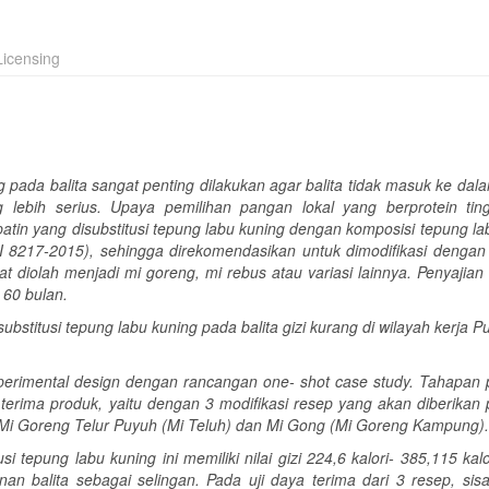
icensing
pada balita sangat penting dilakukan agar balita tidak masuk ke dala
lebih serius. Upaya pemilihan pangan lokal yang berprotein tin
patin yang disubstitusi tepung labu kuning dengan komposisi tepung la
NI 8217-2015), sehingga direkomendasikan untuk dimodifikasi dengan
 diolah menjadi mi goreng, mi rebus atau variasi lainnya. Penyajian 
 60 bulan.
substitusi tepung labu kuning pada balita gizi kurang di wilayah kerja
perimental design dengan rancangan one- shot case study. Tahapan p
 terima produk, yaitu dengan 3 modifikasi resep yang akan diberikan 
), Mi Goreng Telur Puyuh (Mi Teluh) dan Mi Gong (Mi Goreng Kampung).
si tepung labu kuning ini memiliki nilai gizi 224,6 kalori- 385,115 kalor
 balita sebagai selingan. Pada uji daya terima dari 3 resep, sisa 