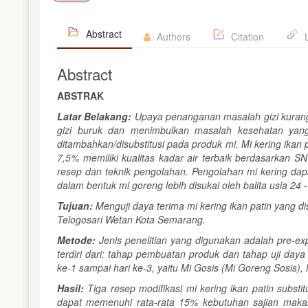
Abstract
Authors
Citation
L
Abstract
ABSTRAK
Latar Belakang:
Upaya penanganan masalah gizi kurang 
gizi buruk dan menimbulkan masalah kesehatan yang 
ditambahkan/disubstitusi pada produk mi. Mi kering ikan 
7,5% memiliki kualitas kadar air terbaik berdasarkan S
resep dan teknik pengolahan. Pengolahan mi kering dapat
dalam bentuk mi goreng lebih disukai oleh balita usia 24 -
Tujuan:
Menguji daya terima mi kering ikan patin yang di
Telogosari Wetan Kota Semarang.
Metode:
Jenis penelitian yang digunakan adalah pre-ex
terdiri dari: tahap pembuatan produk dan tahap uji daya
ke-1 sampai hari ke-3, yaitu Mi Gosis (Mi Goreng Sosis
Hasil:
Tiga resep modifikasi mi kering ikan patin substitu
dapat memenuhi rata-rata 15% kebutuhan sajian makanan