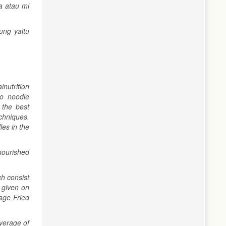
a atau mi
ung yaitu
lnutrition
to noodle
 the best
chniques.
les in the
lnourished
h consist
 given on
age Fried
average of