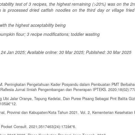
ptability test of 3 recipes, the highest remaining (>20%) was on the 2
s is processed dried catfish noodles on the third day or village fried
with the highest acceptability being
 pumpkin flour; 3 recipe modifications; toddler wasting
24 Jan 2025; Available online: 30 Mar 2025; Published: 30 Mar 2025
iani M. Peningkatan Pengetahuan Kader Posyandu dalam Pembuatan PMT Berbah
Raflesia Jurnal Ilmiah Pengembangan dan Penerapan IPTEKS. 2020;18(02):77
g Ubi Jalar Oranye, Tepung Kedelai, Dan Puree Pisang Sebagai Pmt Balita Giz
:105â€“12.
onal, Provinsi dan Kabupaten/Kota Tahun 2021. Vol. 2, Kementerian Kesehatan 
 Pocket Consult. 2021;3517463(24):172â€“6.