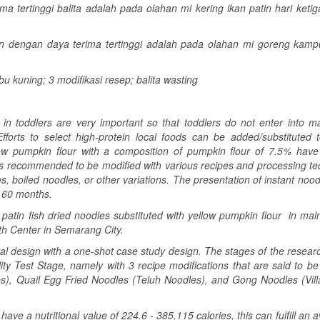
a tertinggi balita adalah pada olahan mi kering ikan patin hari ketig
in dengan daya terima tertinggi adalah pada olahan mi goreng kamp
bu kuning; 3 modifikasi resep; balita wasting
 in toddlers are very important so that toddlers do not enter into ma
forts to select high-protein local foods can be added/substituted 
llow pumpkin flour with a composition of pumpkin flour of 7.5% have
 is recommended to be modified with various recipes and processing te
, boiled noodles, or other variations. The presentation of instant nood
“ 60 months.
f patin fish dried noodles substituted with yellow pumpkin flour in ma
lth Center in Semarang City.
al design with a one-shot case study design. The stages of the researc
ty Test Stage, namely with 3 recipe modifications that are said to be
s), Quail Egg Fried Noodles (Teluh Noodles), and Gong Noodles (Vill
ave a nutritional value of 224.6 - 385,115 calories, this can fulfill an 