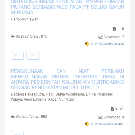
SISTEM INFORMASI PENJUALAN DAN PENERIMAAN
PIUTANG BERBASIS WEB PADA PT SOLUSI SAYUR
BERSAMA
Rano Kurniawan
1 - 8
Abstract View : 975
Download :775
10.21927/ijubi.v7i2.4567
PDF
PDF
PENGGUNAAN DAN NIAT PERILAKU
MENGGUNAKAN SISTEM INFORMASI DESA DI
ANTARA PEMERINTAH KALURAHAN MURTIGADING
DENGAN PENDEKATAN MODEL UTAUT-2
Dadang Heksaputra, Ragil Satria Wicaksana, Dhina Puspasari
Wijaya, Vega Lavenia, Akbar Nur Rizqi
9 - 21
Abstract View : 992
Download :461
10.21927/ijubi.v7i2.4817