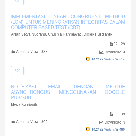
PDF
IMPLEMENTASI LINEAR CONGRUENT METHOD
(LCM) UNTUK MENINGKATKAN INTEGRITAS DALAM
COMPUTER BASED TEST (CBT)
Alfian Setya Nugraha, Chusnia Rahmawati, Didiek Rusdianto
22 - 29
Abstract View : 838
Download :416
10.21927/ijubi.v7i2.5147
PDF
NOTIFIKASI EMAIL DENGAN METODE
ASYNCHRONOUS MENGGUNAKAN GOOGLE
PUB/SUB
Mepa Kurniasih
30 - 39
Abstract View : 805
Download :389
10.21927/ijubi.v7i2.4899