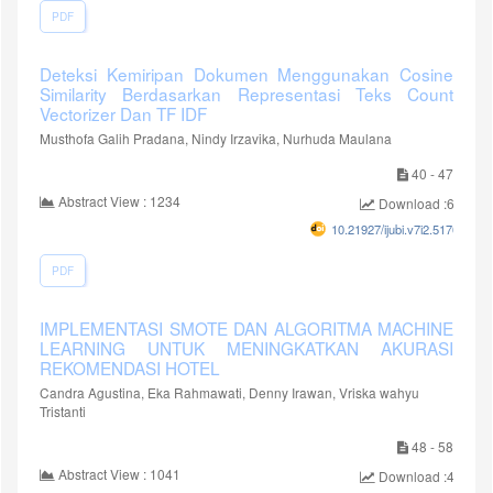
PDF
Deteksi Kemiripan Dokumen Menggunakan Cosine
Similarity Berdasarkan Representasi Teks Count
Vectorizer Dan TF IDF
Musthofa Galih Pradana, Nindy Irzavika, Nurhuda Maulana
40 - 47
Abstract View : 1234
Download :609
10.21927/ijubi.v7i2.5170
PDF
IMPLEMENTASI SMOTE DAN ALGORITMA MACHINE
LEARNING UNTUK MENINGKATKAN AKURASI
REKOMENDASI HOTEL
Candra Agustina, Eka Rahmawati, Denny Irawan, Vriska wahyu
Tristanti
48 - 58
Abstract View : 1041
Download :484