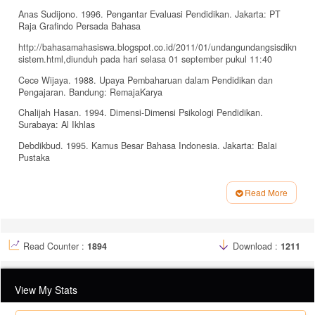
Anas Sudijono. 1996. Pengantar Evaluasi Pendidikan. Jakarta: PT
Raja Grafindo Persada Bahasa
http://bahasamahasiswa.blogspot.co.id/2011/01/undangundangsisdiknas-
sistem.html,diunduh pada hari selasa 01 september pukul 11:40
Cece Wijaya. 1988. Upaya Pembaharuan dalam Pendidikan dan
Pengajaran. Bandung: RemajaKarya
Chalijah Hasan. 1994. Dimensi-Dimensi Psikologi Pendidikan.
Surabaya: Al Ikhlas
Debdikbud. 1995. Kamus Besar Bahasa Indonesia. Jakarta: Balai
Pustaka
Devamelodica. 2012. Contoh Proposal Skripsi Pendidikan Pengaruh
Lingkungan Sekolah, Peran Guru dalam Proses Pembelajaran
Read More
terhadap Motivasi Belajar Siswa, http://devamelodica.com/contoh-
Article
proposal-skripsi- pendidikan-pengaruh-lingkungan-sekolah-
Details
peran-guru-dalam-proses-pembelajaranterhadap-motivasi-belajar-
Read Counter :
1894
Download :
1211
siswa, diunduh Minggu, 3 Oktober 2015
E Mulyasa. 2009. Menjadi Kepala Sekolah Profesional. Bandung: PT
Remaja Rosdakarya
View My Stats
Irwanto. 2012. Komputasi Data Statistik Untuk Penelitian,
(Pengolahan dan Analisis Data Penelitian dengan Ms Excel dan