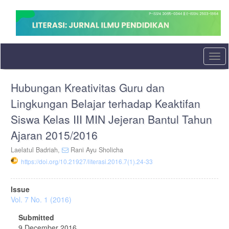
Quick
jump
to
page
content
Main
Togg
Navigation
navi
Main
Hubungan Kreativitas Guru dan
Content
Sidebar
Lingkungan Belajar terhadap Keaktifan
Siswa Kelas III MIN Jejeran Bantul Tahun
Ajaran 2015/2016
Laelatul Badriah,
Rani Ayu Sholicha
https://doi.org/10.21927/literasi.2016.7(1).24-33
Article
Issue
Sidebar
Vol. 7 No. 1 (2016)
Submitted
9 December 2016