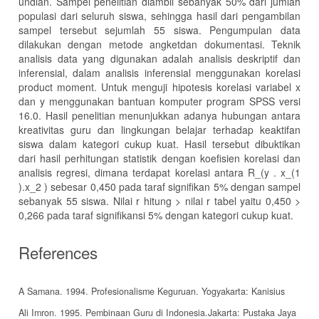
undian. Sampel penelitian diambil sebanyak 50% dari jumlah
populasi dari seluruh siswa, sehingga hasil dari pengambilan
sampel tersebut sejumlah 55 siswa. Pengumpulan data
dilakukan dengan metode angketdan dokumentasi. Teknik
analisis data yang digunakan adalah analisis deskriptif dan
inferensial, dalam analisis inferensial menggunakan korelasi
product moment. Untuk menguji hipotesis korelasi variabel x
dan y menggunakan bantuan komputer program SPSS versi
16.0. Hasil penelitian menunjukkan adanya hubungan antara
kreativitas guru dan lingkungan belajar terhadap keaktifan
siswa dalam kategori cukup kuat. Hasil tersebut dibuktikan
dari hasil perhitungan statistik dengan koefisien korelasi dan
analisis regresi, dimana terdapat korelasi antara R_(y . x_(1
).x_2 ) sebesar 0,450 pada taraf signifikan 5% dengan sampel
sebanyak 55 siswa. Nilai r hitung > nilai r tabel yaitu 0,450 >
0,266 pada taraf signifikansi 5% dengan kategori cukup kuat.
References
A Samana. 1994. Profesionalisme Keguruan. Yogyakarta: Kanisius
Ali Imron. 1995. Pembinaan Guru di Indonesia.Jakarta: Pustaka Jaya