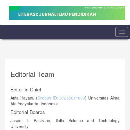
Quick
jump
to
page
content
Main
Togg
Navigation
navi
Main
Content
Sidebar
Editorial Team
Editor in Chief
Aida Hayani, (
Scopus ID: 57255611000
) Universitas Alma
Ata Yogyakarta, Indonesia
Editorial Boards
Jasper L Pastrano, Iloilo Science and Technology
University