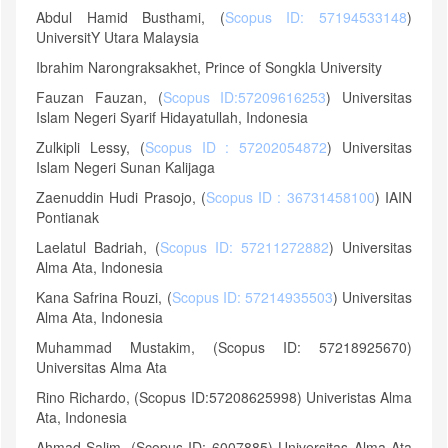
Abdul Hamid Busthami, (
Scopus ID: 57194533148
)
UniversitY Utara Malaysia
Ibrahim Narongraksakhet, Prince of Songkla University
Fauzan Fauzan, (
Scopus ID:57209616253
) Universitas
Islam Negeri Syarif Hidayatullah, Indonesia
Zulkipli Lessy, (
Scopus ID : 57202054872
) Universitas
Islam Negeri Sunan Kalijaga
Zaenuddin Hudi Prasojo, (
Scopus ID : 36731458100
) IAIN
Pontianak
Laelatul Badriah, (
Scopus ID: 57211272882
) Universitas
Alma Ata, Indonesia
Kana Safrina Rouzi, (
Scopus ID: 57214935503
) Universitas
Alma Ata, Indonesia
Muhammad Mustakim, (Scopus ID: 57218925670)
Universitas Alma Ata
Rino Richardo, (Scopus ID:57208625998) Univeristas Alma
Ata, Indonesia
Ahmad Salim, (Scopus ID: 6007885) Universitas Alma Ata