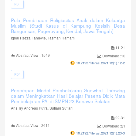
PDF
Pola Pembinaan Religiusitas Anak dalam Keluarga
Muslim (Studi Kasus di Kampung Kesisih Desa
Bangunsari, Pageruyung, Kendal, Jawa Tengah)
Iqbal Rezza Fahlevie, Tasman Hamami
11-21
Abstract View : 1549
Download :1033
10.21927/literasi.2021.12(1).12-22
PDF
Penerapan Model Pembelajaran Snowball Throwing
dalam Meningkatkan Hasil Belajar Peserta Didik Mata
Pembelajaran PAI di SMPN 23 Konawe Selatan
Aris Try Andreas Putra, Sufiani Sufiani
22-31
Abstract View : 2611
Download :2108
10.21927/literasi.2021.12(1).23-32