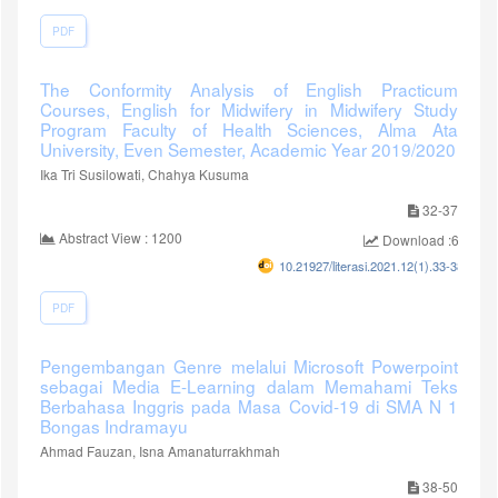
PDF
The Conformity Analysis of English Practicum
Courses, English for Midwifery in Midwifery Study
Program Faculty of Health Sciences, Alma Ata
University, Even Semester, Academic Year 2019/2020
Ika Tri Susilowati, Chahya Kusuma
32-37
Abstract View : 1200
Download :610
10.21927/literasi.2021.12(1).33-38
PDF
Pengembangan Genre melalui Microsoft Powerpoint
sebagai Media E-Learning dalam Memahami Teks
Berbahasa Inggris pada Masa Covid-19 di SMA N 1
Bongas Indramayu
Ahmad Fauzan, Isna Amanaturrakhmah
38-50