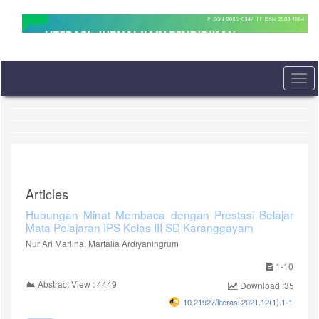
Quick
jump
to
page
content
Main
Togg
Navigation
navi
Main
Content
Sidebar
Articles
Hubungan Minat Membaca dengan Prestasi Belajar
Mata Pelajaran IPS Kelas III SD Karanggayam
Nur Ari Marlina, Martalia Ardiyaningrum
1-10
Abstract View : 4449
Download :3517
10.21927/literasi.2021.12(1).1-11