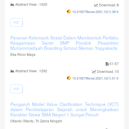
Abstract View : 1520
Download :828
10.21927/literasi.2021.12(1).39-52
PDF
Peranan Kelompok Sosial Dalam Membentuk Perilaku
Keagamaan Santri SMP Pondok Pesantren
Muhammadiyah Boarding School Sleman Yogyakarta
Eka Rinor Maya
51-57
Abstract View : 1292
Download :1047
10.21927/literasi.2021.12(1).51-57
PDF
Pengaruh Model Value Clarification Technique (VCT)
dalam Pembelajaran Sejarah untuk Meningkatkan
Karakter Siswa SMA Negeri 1 Sungai Penuh
Ofianto Ofianto, Tri Zahra Ningsih