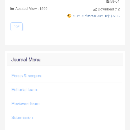
58-64
Abstract View : 1599
Download :1211
10.21927/literasi.2021.12(1).58-64
PDF
Journal Menu
Focus & scopes
Editorial team
Reviewer team
Submission