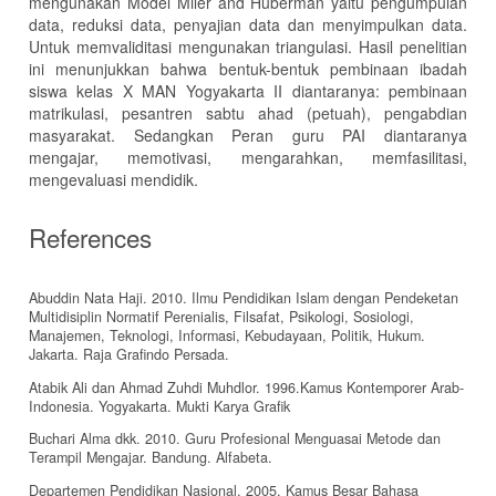
mengunakan Model Miler and Huberman yaitu pengumpulan
data, reduksi data, penyajian data dan menyimpulkan data.
Untuk memvaliditasi mengunakan triangulasi. Hasil penelitian
ini menunjukkan bahwa bentuk-bentuk pembinaan ibadah
siswa kelas X MAN Yogyakarta II diantaranya: pembinaan
matrikulasi, pesantren sabtu ahad (petuah), pengabdian
masyarakat. Sedangkan Peran guru PAI diantaranya
mengajar, memotivasi, mengarahkan, memfasilitasi,
mengevaluasi mendidik.
References
Abuddin Nata Haji. 2010. Ilmu Pendidikan Islam dengan Pendeketan
Multidisiplin Normatif Perenialis, Filsafat, Psikologi, Sosiologi,
Manajemen, Teknologi, Informasi, Kebudayaan, Politik, Hukum.
Jakarta. Raja Grafindo Persada.
Atabik Ali dan Ahmad Zuhdi Muhdlor. 1996.Kamus Kontemporer Arab-
Indonesia. Yogyakarta. Mukti Karya Grafik
Buchari Alma dkk. 2010. Guru Profesional Menguasai Metode dan
Terampil Mengajar. Bandung. Alfabeta.
Departemen Pendidikan Nasional. 2005. Kamus Besar Bahasa