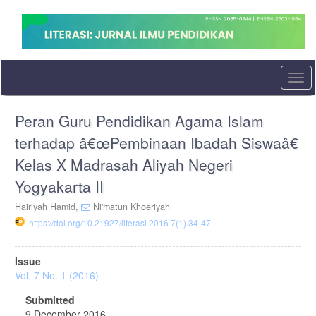
Quick
jump
to
page
content
Main
Togg
Navigation
navi
Main
Peran Guru Pendidikan Agama Islam
Content
Sidebar
terhadap â€œPembinaan Ibadah Siswaâ€
Kelas X Madrasah Aliyah Negeri
Yogyakarta II
Hairiyah Hamid,
Ni'matun Khoeriyah
https://doi.org/10.21927/literasi.2016.7(1).34-47
Article
Issue
Sidebar
Vol. 7 No. 1 (2016)
Submitted
9 December 2016