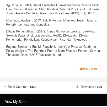
Agustina, A. (2021). Indeks Aktivitas Literasi Membaca Peserta Didik
Dan Prestasi Akademik: Studi Korelasi Pada 34 Propinsi Di Indonesia.
Jurnal Analisa Pemikiran Insan Cendikia (Jurnal APIC), 4(2), 64-71.
Chaniago, Azpizain. 2017. Teknik Pengambilan keputusan. Jakarta:
Penerbit Lentera Ilmu Cendekia.
Dikdas Kemendikbud. (2021). Tunas Pancasila. Jakarta: Direktorat
Sekolah Dasar Direktorat Jenderal PAUD, Dikdas dan Dikmen
Kementerian Pendidikan, Kebudayaan, Riset dan Teknologi.
Eugene Bardach & Eric M. Patashnik. (2016). A Practical Guide for
Policy Analysis: The Eightfold Rath to More Effective Problem Solving.
Thousand Oaks: SAGE Publications, Ltd.
Moh. Nazir. (2014). Metode Penelitian. Bogor: Ghalia Indonesia
Read More
Perpusatakaan Nasional. (2021). LAPORAN AKHIR KAJIAN INDEKS
PEMBANGUNAN LITERASI MASYARAKAT Tahun 2021. Jakarta : PT
Article
Sigma Research Indonesia
Details
Perpusatakaan Nasional. (2022). LAPORAN AKHIR KAJIAN INDEKS
Read Counter :
1309
Download :
680
PEMBANGUNAN LITERASI MASYARAKAT Tahun 2022. Jakarta : PT
Wahana Duta Utama
Sugiyono (2019). Metode Penelitian Kuantitatif, Kualitatif, dan R&D.
View My Stats
Bandung : Alphabet.