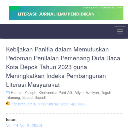
Quick
jump
to
page
content
Main
Togg
Navigation
navi
Main
Kebijakan Panitia dalam Memutuskan
Content
Sidebar
Pedoman Penilaian Pemenang Duta Baca
Kota Depok Tahun 2023 guna
Meningkatkan Indeks Pembangunan
Literasi Masyarakat
Herman Yoseph,
Khairunnisa Putri Alif,
Atiyah Aziziyah,
Teguh
Trianung,
Supadi Supadi
https://doi.org/10.21927/literasi.2023.14(2).80-85
Article
Issue
Sidebar
Vol. 14 No. 2 (2023)