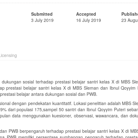
Submitted
Accepted
Publish
3 July 2019
16 July 2019
23 Augu
icensing
h dukungan sosial terhadap prestasi belajar santri kelas X di MBS
Sl
 prestasi belajar santri kelas X di MBS
Sleman dan Ibnul Qoyyim 
estasi belajar antara dukungan sosial dan PWB.
asional dengan pendekatan kuantitatif. Lokasi penelitian adalah MBS
Sl
% dari populasi 175,sampel 50 santri dan Ibnul Qoyyim Puteri seb
mpulan data menggunakan kuesioner, observasi, wawancara, dan dok
 dan PWB berpengaruh terhadap prestasi belajar santri kelas X di M
ma PWB memiliki persentase sumbangan pengaruh terhadap prestas