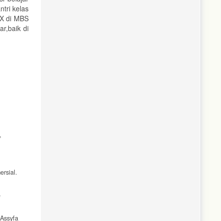
tri kelas
 X di MBS
r,baik di
,
rsial.
e
 Assyfa