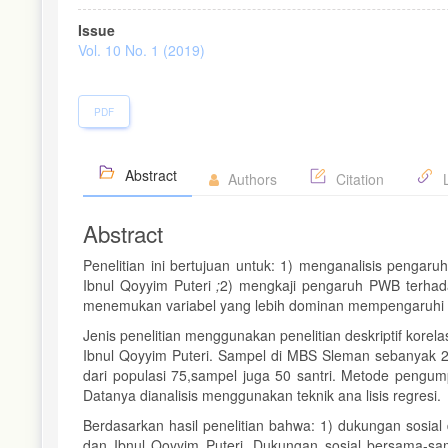
Article
Issue
Sidebar
Vol. 10 No. 1 (2019)
PDF
Abstract
Authors
Citation
L
Abstract
Penelitian ini bertujuan untuk: 1) menganalisis pengaru
Ibnul Qoyyim Puteri
;
2) mengkaji pengaruh PWB terhadap
menemukan variabel yang lebih dominan mempengaruhi pr
Jenis penelitian menggunakan penelitian deskriptif korel
Ibnul Qoyyim Puteri. Sampel di MBS
Sleman sebanyak 29
dari populasi 75,sampel juga 50 santri. Metode pengu
Datanya dianalisis menggunakan teknik ana lisis regresi.
Berdasarkan hasil penelitian bahwa: 1) dukungan sosial
dan Ibnul Qoyyim Puteri. Dukungan sosial bersama-sa