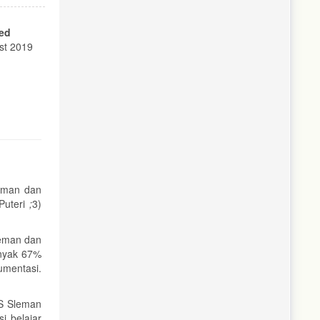
ed
st 2019
eman dan
Puteri
;
3)
eman dan
anyak 67%
umentasi.
BS Sleman
i belajar