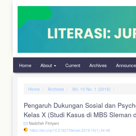
Quick
jump
to
page
content
Main
Navigation
Main
Content
Sidebar
Home
About
Current
Archives
Announce
Home
Archives
Vol. 10 No. 1 (2019)
Pengaruh Dukungan Sosial dan Psychol
Kelas X (Studi Kasus di MBS Sleman d
Nadzifah Fitriyani
https://doi.org/10.21927/literasi.2019.10(1).34-46