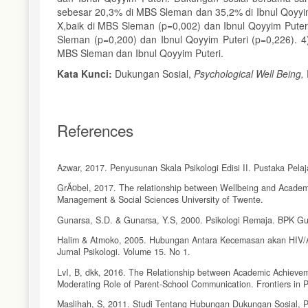
sebesar 20,3% di MBS Sleman dan 35,2% di Ibnul Qoyyim 
X,baik di MBS Sleman (p=0,002) dan Ibnul Qoyyim Puteri
Sleman (p=0,200) dan Ibnul Qoyyim Puteri (p=0,226). 4
MBS Sleman dan Ibnul Qoyyim Puteri.
Kata Kunci:
Dukungan Sosial,
Psychological Well Being,
References
Azwar, 2017. Penyusunan Skala Psikologi Edisi II. Pustaka Pelaj
GrÃ¤bel, 2017. The relationship between Wellbeing and Academ
Management & Social Sciences University of Twente.
Gunarsa, S.D. & Gunarsa, Y.S, 2000. Psikologi Remaja. BPK Gu
Halim & Atmoko, 2005. Hubungan Antara Kecemasan akan HIV/AI
Jurnal Psikologi. Volume 15. No 1.
LvI, B, dkk, 2016. The Relationship between Academic Achievem
Moderating Role of Parent-School Communication. Frontiers in P
Maslihah, S, 2011. Studi Tentang Hubungan Dukungan Sosial, P