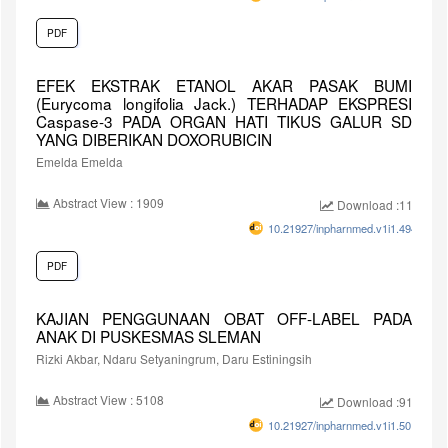
PDF
EFEK EKSTRAK ETANOL AKAR PASAK BUMI
(Eurycoma longifolia Jack.) TERHADAP EKSPRESI
Caspase-3 PADA ORGAN HATI TIKUS GALUR SD
YANG DIBERIKAN DOXORUBICIN
Emelda Emelda
Abstract View : 1909
Download :1129
10.21927/inpharnmed.v1i1.494
PDF
KAJIAN PENGGUNAAN OBAT OFF-LABEL PADA
ANAK DI PUSKESMAS SLEMAN
Rizki Akbar, Ndaru Setyaningrum, Daru Estiningsih
Abstract View : 5108
Download :9134
10.21927/inpharnmed.v1i1.501