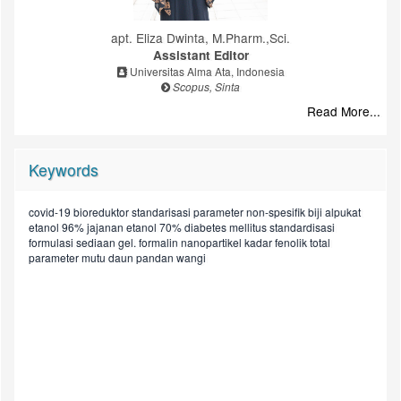
apt. Eliza Dwinta, M.Pharm.,Sci.
Assistant Editor
Universitas Alma Ata, Indonesia
Scopus, Sinta
Read More...
Keywords
covid-19
bioreduktor
standarisasi
parameter non-spesifik
biji alpukat
biji pala
kualitas pelayanan
etanol 96%
jajanan
etanol 70%
diabetes mellitus
standardisasi
ekstrak
antioksidan
simplex lattice design (sld)
pola pengobatan
borak
formulasi sediaan gel.
formalin
nanopartikel
kadar fenolik total
keberhasilan terapi
lip
daun kelor (moringa
kulit lemon
daun jeruk nipis (citrus aurantifolia)
parameter spesifik
daun pandan
minyak zaitun (olive oil)
dm tipe ii
aseton
rumah sakit
kualitatif
uji organoleptik
oleifera lam)
parameter mutu
daun pandan wangi
analisis kesenjangan
eksperimental
kadar flavonoid total
kefarmasian
suplemen kesehatan
komplikasi
facial wash
karakterisasi
pandanus amaryllifolius
balm
uji fisik
niacinamide
puskesma
pengobatan
kepuasan pasien