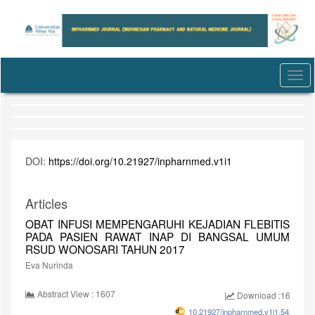
Quick
jump
to
page
content
Main
Togg
Navigation
navi
Main
Content
Sidebar
DOI:
https://doi.org/10.21927/inpharnmed.v1i1
Articles
OBAT INFUSI MEMPENGARUHI KEJADIAN FLEBITIS
PADA PASIEN RAWAT INAP DI BANGSAL UMUM
RSUD WONOSARI TAHUN 2017
Eva Nurinda
Abstract View : 1607
Download :1625
10.21927/inpharnmed.v1i1.542