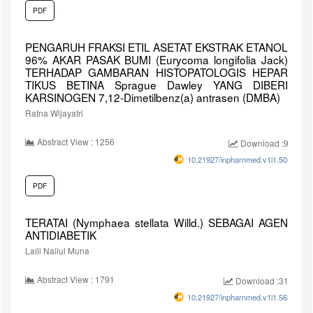
PDF
PENGARUH FRAKSI ETIL ASETAT EKSTRAK ETANOL
96% AKAR PASAK BUMI (Eurycoma longifolia Jack)
TERHADAP GAMBARAN HISTOPATOLOGIS HEPAR
TIKUS BETINA Sprague Dawley YANG DIBERI
KARSINOGEN 7,12-Dimetilbenz(a) antrasen (DMBA)
Ratna Wijayatri
Abstract View : 1256
Download :934
10.21927/inpharnmed.v1i1.505
PDF
TERATAI (Nymphaea stellata Willd.) SEBAGAI AGEN
ANTIDIABETIK
Laili Nailul Muna
Abstract View : 1791
Download :3183
10.21927/inpharnmed.v1i1.563