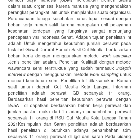
dalam suatu organisasi karena manusia yang mengendalikan
perangkat-perangkat lain untuk menjalankan suatu organisasi.
Perencanaan tenaga kesehatan harus tepat sesuai dengan
beban kerja rumah sakit karena merupakan unit pelayanan
kesehatan terdepan yang fungsinya sangat menunjang
pencapaian visi Indonesia Sehat. Adapun tujuan penelitian ini
adalah Untuk mengetahui kebutuhan jumlah perawat pada
Instalasi Gawat Darurat Rumah Sakit Cut Meutia berdasarkan
beban kerja dengan menggunakan metode
work sampling
.Jenis penelitian adalah. Penelitian Kualitatif dengan metode
wawancara semi terstruktue yang sudah termasuk
indepth
interview
dengan menggunakan metode
work sampling
untuk
mencari kebutuhan sdm
.
Penelitian ini dilaksanakan Rumah
sakit umum daerah Cut Meutia Kota Langsa. Informan
penelitian adalah perawat IGD sebanyak 11 orang.
Berdasarkan hasil penelitian kebutuhan perawat dengan
WISN
di dapatkan berdasarkan beban kerja perawat dan
jumlah pasien maka dari itu adanya penambahan perawat
sebanyak 11 orang di RSU Cut Meutia Kota Langsa Tahun
2021Kesimpulan dan Saran penelitian adalah berdasarkan
hasil penelitian di butuhkan adanya penambahan sdm
sebanyak 11 orang perawat di igd dan saran Pada bidang