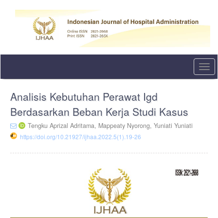
Quick
jump
to
page
content
Main
Navigation
Togg
Main
navi
Content
Sidebar
Analisis Kebutuhan Perawat Igd
Berdasarkan Beban Kerja Studi Kasus
Tengku Aprizal Adritama,
Mappeaty Nyorong,
Yuniati Yuniati
https://doi.org/10.21927/ijhaa.2022.5(1).19-26
Article
Sidebar