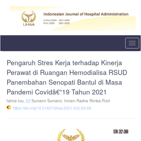
Quick
jump
to
page
content
Main
Navigation
Togg
Main
navi
Content
Sidebar
Pengaruh Stres Kerja terhadap Kinerja
Perawat di Ruangan Hemodialisa RSUD
Panembahan Senopati Bantul di Masa
Pandemi Covidâ€“19 Tahun 2021
fahria tou,
Sumarni Sumarni,
Imram Radne Rimba Putri
https://doi.org/10.21927/ijhaa.2021.4(2).63-68
Article
Sidebar