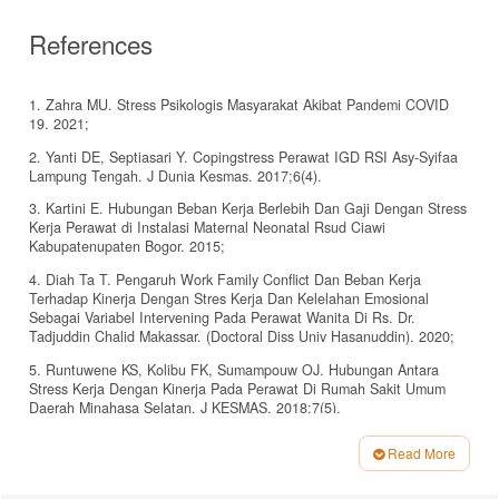
References
1. Zahra MU. Stress Psikologis Masyarakat Akibat Pandemi COVID
19. 2021;
2. Yanti DE, Septiasari Y. Copingstress Perawat IGD RSI Asy-Syifaa
Lampung Tengah. J Dunia Kesmas. 2017;6(4).
3. Kartini E. Hubungan Beban Kerja Berlebih Dan Gaji Dengan Stress
Kerja Perawat di Instalasi Maternal Neonatal Rsud Ciawi
Kabupatenupaten Bogor. 2015;
4. Diah Ta T. Pengaruh Work Family Conflict Dan Beban Kerja
Terhadap Kinerja Dengan Stres Kerja Dan Kelelahan Emosional
Sebagai Variabel Intervening Pada Perawat Wanita Di Rs. Dr.
Tadjuddin Chalid Makassar. (Doctoral Diss Univ Hasanuddin). 2020;
5. Runtuwene KS, Kolibu FK, Sumampouw OJ. Hubungan Antara
Stress Kerja Dengan Kinerja Pada Perawat Di Rumah Sakit Umum
Daerah Minahasa Selatan. J KESMAS. 2018;7(5).
6. Saleha N, Delfina R, Nurlaili N, Ardiansyah F, Nafratilova M.
Read More
Dukungan sosial dan kecerdasan spiritual sebagai faktor yang
Article
memengaruhi stres Perawat di masa pandemi Covid-19. NURSCOPE
J Penelit dan Pemikir Ilm Keperawatan. 2020;6(2):57â€“65.