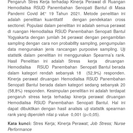
Pengaruh Stres Kerja terhadap Kinerja Perawat di Ruangan
Hemodialisa RSUD Panembahan Senopati Bantul di Masa
Pandemi Covid â€“ 19 Tahun 2021. Metode penelitian ini
adalah penelitian kuantitatif dengan pendekatan cross
sectionel. Populasi dalam penelitian ini adalah semua perawat
di ruangan Hemodialisa RSUD Panembahan Senopati Bantul
Yogyakarta dengan jumlah 34 perawat dengan pengambilan
sampling dengan cara non probabillty sampling, pengumpulan
data mengunakan jenis rancangan purposive sampling. Uji
statistik dalam penelitian ini menggunakan Spearma’s rank
.
Hasil Penelitian ini adalah Stress kerja diruangan
Hemodialisa RSUD Panembahan Senopati Bantul berada
dalam kategori rendah sebanyak 18 (52,9%) responden.
Kinerja perawat diruangan Hemodialisa RSUD Panembahan
Senopati Bantul berada dalam kategori sedang sebanyak 20
(58,8%) responden. Kesimpulan penelitian ini adalah terdapat
pengaruh stress kerja terhadap kinerja perawat diruangan
Hemodialisa RSUD Panembahan Senopati Bantul. Hal ini
dapat dibuktikan dengan hasil analisis uji statistik spearman
rank yang diperoleh nilai p value 0,001 (p<0,05).
K
ata kunci:
Stres Kerja; Kinerja Perawat;
Job Stress; Nurse
Performance