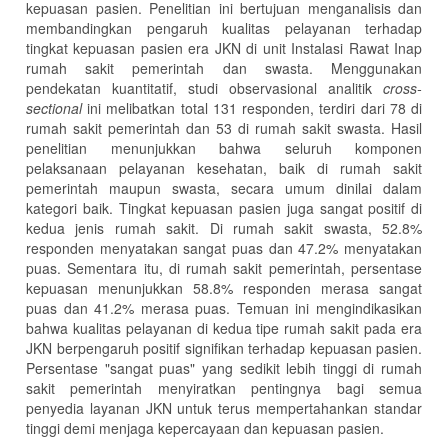
kepuasan pasien. Penelitian ini bertujuan menganalisis dan
membandingkan pengaruh kualitas pelayanan terhadap
tingkat kepuasan pasien era JKN di unit Instalasi Rawat Inap
rumah sakit pemerintah dan swasta. Menggunakan
pendekatan kuantitatif, studi observasional analitik
cross-
sectional
ini melibatkan total 131 responden, terdiri dari 78 di
rumah sakit pemerintah dan 53 di rumah sakit swasta. Hasil
penelitian menunjukkan bahwa seluruh komponen
pelaksanaan pelayanan kesehatan, baik di rumah sakit
pemerintah maupun swasta, secara umum dinilai dalam
kategori baik. Tingkat kepuasan pasien juga sangat positif di
kedua jenis rumah sakit. Di rumah sakit swasta, 52.8%
responden menyatakan sangat puas dan 47.2% menyatakan
puas. Sementara itu, di rumah sakit pemerintah, persentase
kepuasan menunjukkan 58.8% responden merasa sangat
puas dan 41.2% merasa puas. Temuan ini mengindikasikan
bahwa kualitas pelayanan di kedua tipe rumah sakit pada era
JKN berpengaruh positif signifikan terhadap kepuasan pasien.
Persentase "sangat puas" yang sedikit lebih tinggi di rumah
sakit pemerintah menyiratkan pentingnya bagi semua
penyedia layanan JKN untuk terus mempertahankan standar
tinggi demi menjaga kepercayaan dan kepuasan pasien.