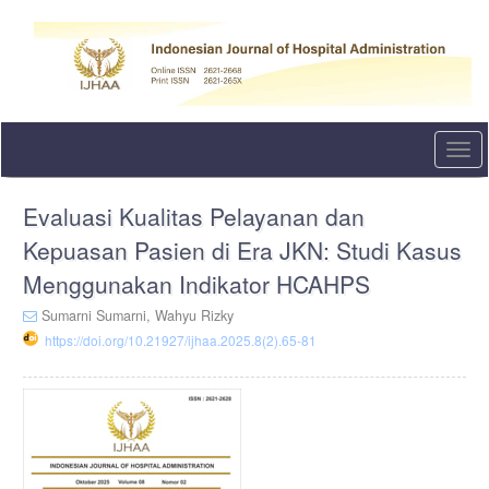
Quick
jump
to
page
content
Main
Navigation
Togg
Main
navi
Content
Sidebar
Evaluasi Kualitas Pelayanan dan
Kepuasan Pasien di Era JKN: Studi Kasus
Menggunakan Indikator HCAHPS
Sumarni Sumarni,
Wahyu Rizky
https://doi.org/10.21927/ijhaa.2025.8(2).65-81
Article
Sidebar