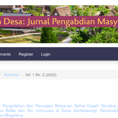
ments
Register
Login
Archives
Vol. 1 No. 2 (2022)
an Pengolahan dan Penyajian Makanan Sehat Cegah Stunting 
Ibu Balita dan Ibu menyusui di Desa Jambewangi, Kecamata
en Magelang