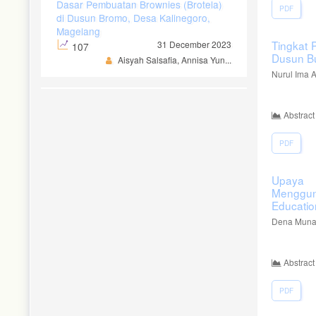
Dasar Pembuatan Brownies (Brotela)
PDF
di Dusun Bromo, Desa Kalinegoro,
Magelang
Tingkat 
31 December 2023
107
Dusun B
Aisyah Salsafia, Annisa Yun...
Nurul Ima A
Abstract
PDF
Upaya 
Menggun
Educatio
Dena Munar
Abstract
PDF