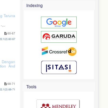
Indexing
ng Taruna
,...
60-67
22.1(2).60-67
 Dengan
tion And
68-71
Tools
22.1(2).68-71