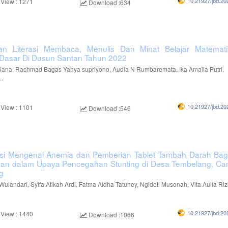
10.21927/jbd.20
 View : 1271
Download :634
an Literasi Membaca, Menulis Dan Minat Belajar Matemat
Dasar Di Dusun Santan Tahun 2022
viana, Rachmad Bagas Yahya supriyono, Audia N Rumbaremata, Ika Amalia Putri,
..
10.21927/jbd.20
 View : 1101
Download :546
asi Mengenai Anemia dan Pemberian Tablet Tambah Darah Ba
an dalam Upaya Pencegahan Stunting di Desa Tembelang, Can
g
ulandari, Syifa Atikah Ardi, Fatma Aidha Tatuhey, Ngidoti Musonah, Vita Aulia Rizki
10.21927/jbd.20
 View : 1440
Download :1066