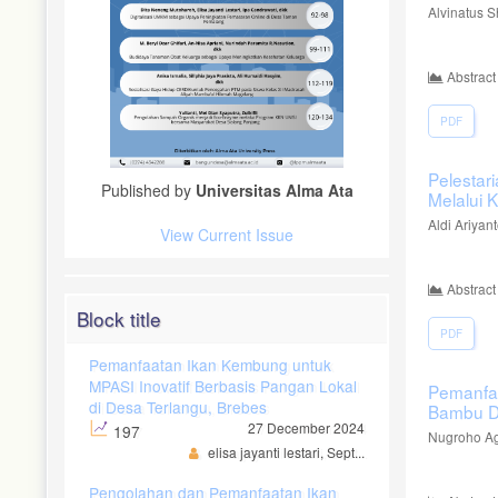
Alvinatus S
Abstract
PDF
Pelestar
Published by
Universitas Alma Ata
Melalui 
Aldi Ariyan
View Current Issue
Abstract
Block title
PDF
Pemanfaatan Ikan Kembung untuk
MPASI Inovatif Berbasis Pangan Lokal
Pemanfaa
di Desa Terlangu, Brebes
Bambu D
27 December 2024
197
Nugroho Ag
elisa jayanti lestari, Sept...
Pengolahan dan Pemanfaatan Ikan