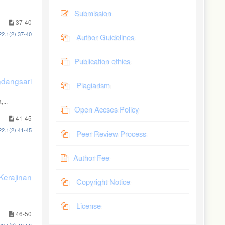
Submission
37-40
22.1(2).37-40
Author Guidelines
Publication ethics
ndangsari
Plagiarism
...
Open Accses Policy
41-45
22.1(2).41-45
Peer Review Process
Author Fee
Kerajinan
Copyright Notice
License
46-50