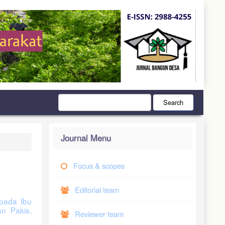
Search
Journal Menu
Focus & scopes
Editorial team
pada Ibu
n Pakis,
Reviewer team