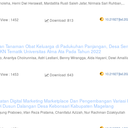
holeha, Herni Dwi Herawati, Mardatilla Rusli Saleh Jafar, Nirmala Sari Ruhban,...
10.21927/jbd.20
 View : 1452
Download :813
ian Tanaman Obat Keluarga di Padukuhan Panjangan, Desa Se
KKN Tematik Universitas Alma Ata Pada Tahun 2022
to, Anantya Choirunnisa, Astri Lestiani, Benny Wirangga, Aida Hayani, Dewi Amallia,
10.21927/jbd.20
 View : 1453
Download :643
tan Digital Marketing Marketplace Dan Pengembangan Variasi 
i Dusun Dalangan Desa Kebonsari Kabupaten Magelang
ung Prabowo, Irfan Reza Pratama, Chanifatul Azizah, Nur Rachman Dzakiyullah