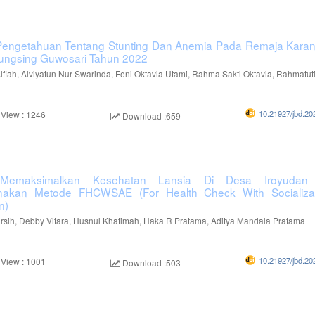
Pengetahuan Tentang Stunting Dan Anemia Pada Remaja Kara
ungsing Guwosari Tahun 2022
lfiah, Alviyatun Nur Swarinda, Feni Oktavia Utami, Rahma Sakti Oktavia, Rahmatuti -
10.21927/jbd.20
 View : 1246
Download :659
Memaksimalkan Kesehatan Lansia Di Desa Iroyudan
akan Metode FHCWSAE (For Health Check With Socializa
n)
sih, Debby Vitara, Husnul Khatimah, Haka R Pratama, Aditya Mandala Pratama
10.21927/jbd.20
 View : 1001
Download :503