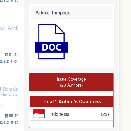
22.1(2).46-50
Article Template
ika Anak
51-54
22.1(2).51-54
Issue Coverage
(29 Authors)
gi Remaja
dimulyo,
Total 1 Author's Countries
,...
Indonesia
(29)
55-59
22.1(2).55-59