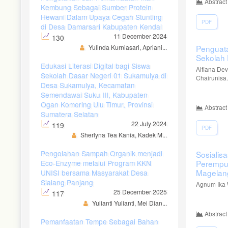
Abstract
Kembung Sebagai Sumber Protein
Hewani Dalam Upaya Cegah Stunting
PDF
di Desa Damarsari Kabupaten Kendal
11 December 2024
130
Yulinda Kurniasari, Apriani...
Penguat
Sekolah 
Edukasi Literasi Digital bagi Siswa
Alfiana De
Sekolah Dasar Negeri 01 Sukamulya di
Chairunisa.
Desa Sukamulya, Kecamatan
Semendawai Suku III, Kabupaten
Ogan Komering Ulu Timur, Provinsi
Abstract
Sumatera Selatan
22 July 2024
119
PDF
Sherlyna Tea Kania, Kadek M...
Pengolahan Sampah Organik menjadi
Sosialis
Eco-Enzyme melalui Program KKN
Perempu
Magelan
UNISI bersama Masyarakat Desa
Sialang Panjang
Agnum Ika W
25 December 2025
117
Yulianti Yulianti, Mei Dian...
Abstract
Pemanfaatan Tempe Sebagai Bahan