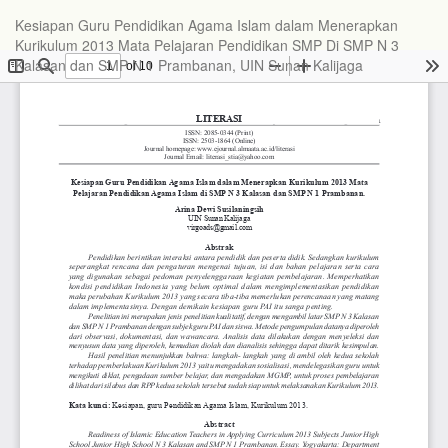
Kesiapan Guru Pendidikan Agama Islam dalam Menerapkan
Kurikulum 2013 Mata Pelajaran Pendidikan SMP Di SMP N 3
Kalasan dan SMP N 1 Prambanan, UIN Sunan Kalijaga
Do