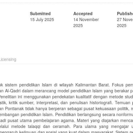
Submitted
Accepted
Publish
15 July 2025
14 November
27 Nov
2025
2025
icensing
k sistem pendidikan Islam di wilayah Kalimantan Barat. Fokus p
an Al-Qadri dalam merancang model pendidikan Islam yang berakar pa
enelitian ini menggunakan pendekatan kualitatif dengan metode stud
, kritik sumber, interpretasi, dan penulisan historiografi. Temuan p
 Pontianak tidak hanya berperan sebagai pusat kekuasaan politik, 
mbangan pendidikan Islam. Pendidikan berlangsung secara nonforma
jadi pusat utama pembelajaran agama. Materi yang diajarkan mencak
melalui metode talaqqi dan ceramah. Para ulama yang mengajar
pengaruh keilmuan dan sosial yang kuat dalam masyarakat. Sistem p