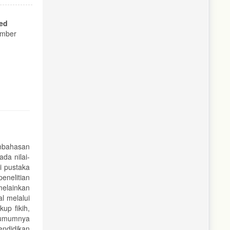
ed
ember
embahasan
da nilai-
i pustaka
enelitian
melainkan
l melalui
up fikih,
 umumnya
endidikan