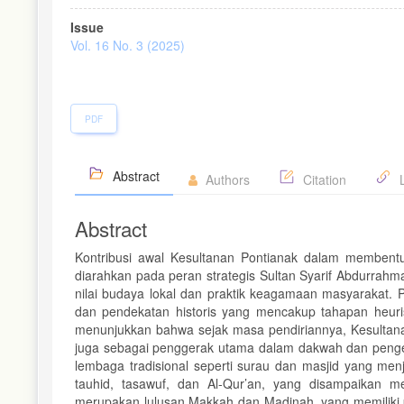
Article
Issue
Sidebar
Vol. 16 No. 3 (2025)
PDF
Abstract
Authors
Citation
L
Abstract
Kontribusi awal Kesultanan Pontianak dalam membentu
diarahkan pada peran strategis Sultan Syarif Abdurrahm
nilai budaya lokal dan praktik keagamaan masyarakat. P
dan pendekatan historis yang mencakup tahapan heuristik
menunjukkan bahwa sejak masa pendiriannya, Kesultanan
juga sebagai penggerak utama dalam dakwah dan penge
lembaga tradisional seperti surau dan masjid yang men
tauhid, tasawuf, dan Al-Qur’an, yang disampaikan 
merupakan lulusan Makkah dan Madinah, yang memiliki 