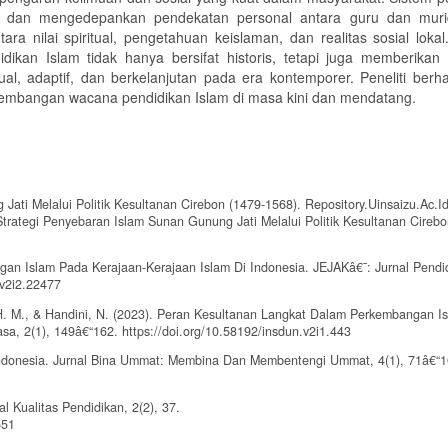
tas, dan mengedepankan pendekatan personal antara guru dan mur
ara nilai spiritual, pengetahuan keislaman, dan realitas sosial loka
dikan Islam tidak hanya bersifat historis, tetapi juga memberikan
al, adaptif, dan berkelanjutan pada era kontemporer. Peneliti berha
ngembangan wacana pendidikan Islam di masa kini dan mendatang.
 Jati Melalui Politik Kesultanan Cirebon (1479-1568). Repository.Uinsaizu.Ac.Id
i_Strategi Penyebaran Islam Sunan Gunung Jati Melalui Politik Kesultanan Cireb
ngan Islam Pada Kerajaan-Kerajaan Islam Di Indonesia. JEJAKâ€¯: Jurnal Pendi
.v2i2.22477
, H. M., & Handini, N. (2023). Peran Kesultanan Langkat Dalam Perkembangan I
sa, 2(1), 149â€“162. https://doi.org/10.58192/insdun.v2i1.443
 Indonesia. Jurnal Bina Ummat: Membina Dan Membentengi Ummat, 4(1), 71â€“1
 Kualitas Pendidikan, 2(2), 37.
551