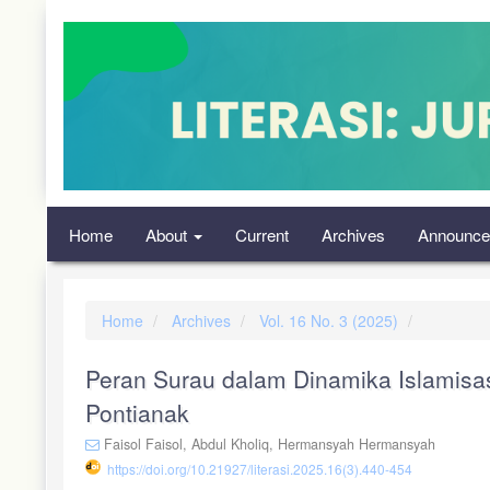
Quick
jump
to
page
content
Main
Navigation
Main
Content
Sidebar
Home
About
Current
Archives
Announce
Home
Archives
Vol. 16 No. 3 (2025)
Peran Surau dalam Dinamika Islamisa
Pontianak
Faisol Faisol,
Abdul Kholiq,
Hermansyah Hermansyah
https://doi.org/10.21927/literasi.2025.16(3).440-454