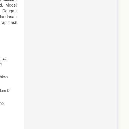
id. Model
l. Dengan
 landasan
rap hasil
, 47.
on
dikan
slam Di
02.