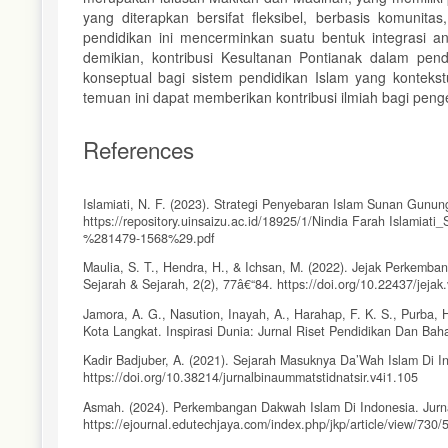
yang diterapkan bersifat fleksibel, berbasis komuni
pendidikan ini mencerminkan suatu bentuk integrasi ant
demikian, kontribusi Kesultanan Pontianak dalam pendi
konseptual bagi sistem pendidikan Islam yang kontekstu
temuan ini dapat memberikan kontribusi ilmiah bagi pe
References
Islamiati, N. F. (2023). Strategi Penyebaran Islam Sunan Gunung
https://repository.uinsaizu.ac.id/18925/1/Nindia Farah Islamiat
%281479-1568%29.pdf
Maulia, S. T., Hendra, H., & Ichsan, M. (2022). Jejak Perkemba
Sejarah & Sejarah, 2(2), 77â€“84. https://doi.org/10.22437/jejak
Jamora, A. G., Nasution, Inayah, A., Harahap, F. K. S., Purba
Kota Langkat. Inspirasi Dunia: Jurnal Riset Pendidikan Dan Baha
Kadir Badjuber, A. (2021). Sejarah Masuknya Da’Wah Islam Di
https://doi.org/10.38214/jurnalbinaummatstidnatsir.v4i1.105
Asmah. (2024). Perkembangan Dakwah Islam Di Indonesia. Jurnal
https://ejournal.edutechjaya.com/index.php/jkp/article/view/730/